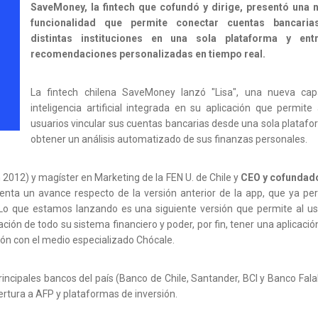
SaveMoney, la fintech que cofundó y dirige, presentó una 
funcionalidad que permite conectar cuentas bancaria
distintas instituciones en una sola plataforma y ent
recomendaciones personalizadas en tiempo real.
La fintech chilena SaveMoney lanzó "Lisa", una nueva ca
inteligencia artificial integrada en su aplicación que permite 
usuarios vincular sus cuentas bancarias desde una sola platafo
obtener un análisis automatizado de sus finanzas personales.
 2012) y magíster en Marketing de la FEN U. de Chile y
CEO y cofundad
senta un avance respecto de la versión anterior de la app, que ya per
"Lo que estamos lanzando es una siguiente versión que permite al us
ción de todo su sistema financiero y poder, por fin, tener una aplicaci
ión con el medio especializado Chócale.
rincipales bancos del país (Banco de Chile, Santander, BCI y Banco Fala
rtura a AFP y plataformas de inversión.