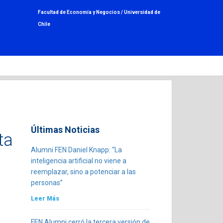
Facultad de Economía y Negocios /
Universidad de
Chile
Últimas Noticias
ta
Alumni FEN Daniel Knapp: “La
inteligencia artificial no viene a
reemplazar, sino a potenciar a las
personas”
Leer Más
FEN Alumni cerró la tercera versión de