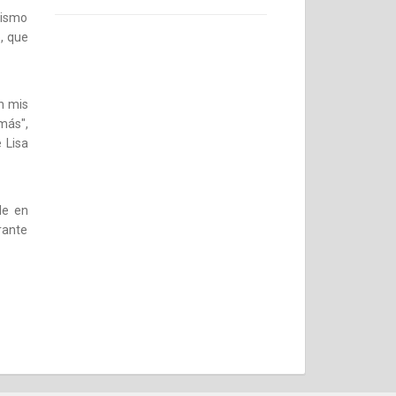
nismo
, que
n mis
más",
 Lisa
le en
rante