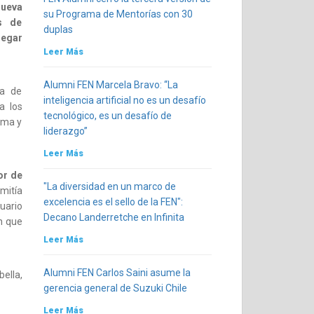
nueva
su Programa de Mentorías con 30
s de
duplas
regar
Leer Más
Alumni FEN Marcela Bravo: “La
pa de
inteligencia artificial no es un desafío
a los
tecnológico, es un desafío de
rma y
liderazgo”
Leer Más
or de
"La diversidad en un marco de
mitía
excelencia es el sello de la FEN":
uario
Decano Landerretche en Infinita
ón que
Leer Más
Alumni FEN Carlos Saini asume la
bella,
gerencia general de Suzuki Chile
Leer Más