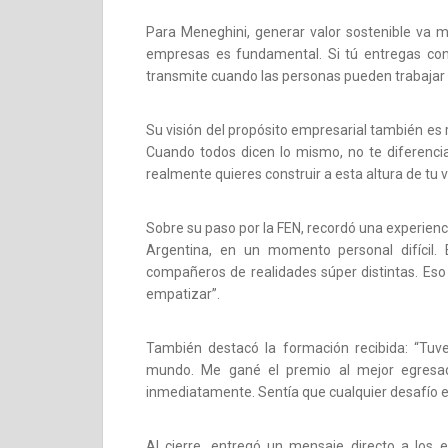
Para Meneghini, generar valor sostenible va má
empresas es fundamental. Si tú entregas cono
transmite cuando las personas pueden trabajar di
Su visión del propósito empresarial también es 
Cuando todos dicen lo mismo, no te diferenci
realmente quieres construir a esta altura de tu v
Sobre su paso por la FEN, recordó una experien
Argentina, en un momento personal difícil.
compañeros de realidades súper distintas. Eso
empatizar”.
También destacó la formación recibida: “Tuv
mundo. Me gané el premio al mejor egresad
inmediatamente. Sentía que cualquier desafío e
Al cierre, entregó un mensaje directo a los 