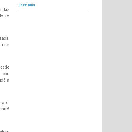
Leer Más
n las
do se
eada.
o que
desde
e con
udó a
me el
entré
liza.