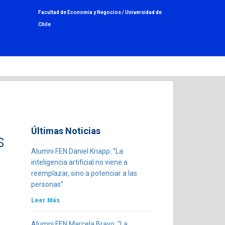
Facultad de Economía y Negocios /
Universidad de
Chile
Últimas Noticias
s
Alumni FEN Daniel Knapp: “La
inteligencia artificial no viene a
reemplazar, sino a potenciar a las
personas”
Leer Más
Alumni FEN Marcela Bravo: “La