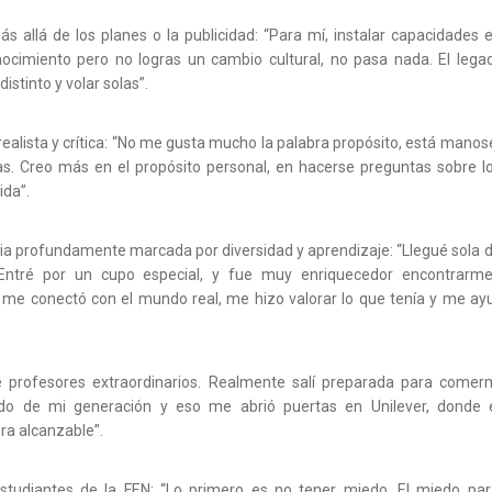
s allá de los planes o la publicidad: “Para mí, instalar capacidades e
cimiento pero no logras un cambio cultural, no pasa nada. El lega
stinto y volar solas”.
realista y crítica: “No me gusta mucho la palabra propósito, está manos
as. Creo más en el propósito personal, en hacerse preguntas sobre l
ida”.
cia profundamente marcada por diversidad y aprendizaje: “Llegué sola 
 Entré por un cupo especial, y fue muy enriquecedor encontrarm
 me conectó con el mundo real, me hizo valorar lo que tenía y me ay
e profesores extraordinarios. Realmente salí preparada para comer
o de mi generación y eso me abrió puertas en Unilever, donde 
ra alcanzable”.
estudiantes de la FEN: “Lo primero es no tener miedo. El miedo para