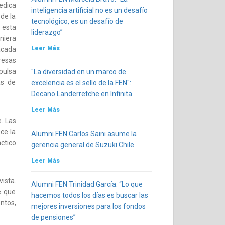
edica
inteligencia artificial no es un desafío
de la
tecnológico, es un desafío de
 esta
liderazgo”
niera
Leer Más
acada
resas
pulsa
"La diversidad en un marco de
as de
excelencia es el sello de la FEN":
Decano Landerretche en Infinita
Leer Más
. Las
ce la
Alumni FEN Carlos Saini asume la
ctico
gerencia general de Suzuki Chile
Leer Más
ista.
Alumni FEN Trinidad García: “Lo que
e que
hacemos todos los días es buscar las
ntos,
mejores inversiones para los fondos
de pensiones”