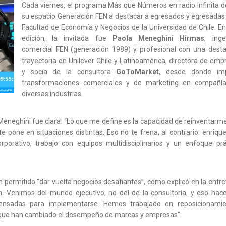
Cada viernes, el programa Más que Números en radio Infinita d
su espacio Generación FEN a destacar a egresados y egresadas 
Facultad de Economía y Negocios de la Universidad de Chile. En
edición, la invitada fue
Paola Meneghini Hirmas
, inge
comercial FEN (generación 1989) y profesional con una dest
trayectoria en Unilever Chile y Latinoamérica, directora de emp
y socia de la consultora
GoToMarket
, desde donde im
transformaciones comerciales y de marketing en compañí
diversas industrias.
 Meneghini fue clara: “Lo que me define es la capacidad de reinventarme
 pone en situaciones distintas. Eso no te frena, al contrario: enrique
rporativo, trabajo con equipos multidisciplinarios y un enfoque prá
permitido “dar vuelta negocios desafiantes”, como explicó en la entrev
n. Venimos del mundo ejecutivo, no del de la consultoría, y eso hac
ensadas para implementarse. Hemos trabajado en reposicionamie
 que han cambiado el desempeño de marcas y empresas”.