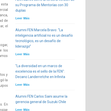
 esta
su Programa de Mentorías con 30
rcial
duplas
anca,
Leer Más
ead de
r, el
Alumni FEN Marcela Bravo: “La
inteligencia artificial no es un desafío
tecnológico, es un desafío de
ogar,
liderazgo”
e los
Leer Más
damos
"La diversidad en un marco de
excelencia es el sello de la FEN":
tos y
Decano Landerretche en Infinita
gó la
Leer Más
uipos
Alumni FEN Carlos Saini asume la
gerencia general de Suzuki Chile
as. En
exige
Leer Más