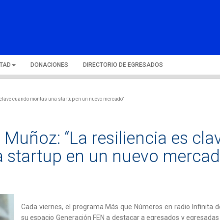
LTAD
DONACIONES
DIRECTORIO DE EGRESADOS
 clave cuando montas una startup en un nuevo mercado”
Muñoz: “La resiliencia es cla
 startup en un nuevo mercad
Cada viernes, el programa Más que Números en radio Infinita d
su espacio Generación FEN a destacar a egresados y egresadas 