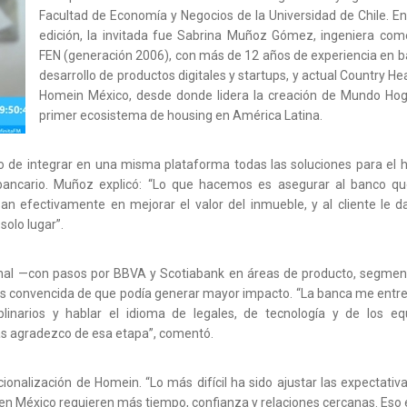
Facultad de Economía y Negocios de la Universidad de Chile. En
edición, la invitada fue Sabrina Muñoz Gómez, ingeniera come
FEN (generación 2006), con más de 12 años de experiencia en b
desarrollo de productos digitales y startups, y actual Country H
Homein México, desde donde lidera la creación de Mundo Hoga
primer ecosistema de housing en América Latina.
o de integrar en una misma plataforma todas las soluciones para el h
bancario. Muñoz explicó: “Lo que hacemos es asegurar al banco qu
san efectivamente en mejorar el valor del inmueble, y al cliente le 
solo lugar”.
ional —con pasos por BBVA y Scotiabank en áreas de producto, segmen
tups convencida de que podía generar mayor impacto. “La banca me entre
plinarios y hablar el idioma de legales, de tecnología y de los eq
más agradezco de esa etapa”, comentó.
cionalización de Homein. “Lo más difícil ha sido ajustar las expectativ
, en México requieren más tiempo, confianza y relaciones cercanas. Eso 