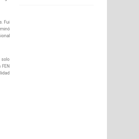
. Fui
rminó
ional
 solo
a FEN
alidad