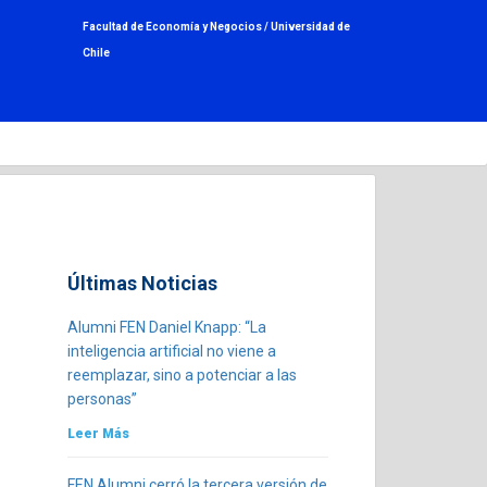
Facultad de Economía y Negocios /
Universidad de
Chile
Últimas Noticias
Alumni FEN Daniel Knapp: “La
inteligencia artificial no viene a
reemplazar, sino a potenciar a las
personas”
Leer Más
FEN Alumni cerró la tercera versión de