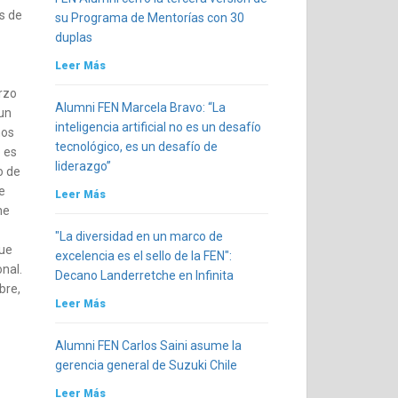
os de
su Programa de Mentorías con 30
duplas
Leer Más
erzo
Alumni FEN Marcela Bravo: “La
 un
inteligencia artificial no es un desafío
nos
tecnológico, es un desafío de
o es
liderazgo”
o de
e
Leer Más
ne
"La diversidad en un marco de
que
excelencia es el sello de la FEN":
nal.
Decano Landerretche en Infinita
bre,
Leer Más
Alumni FEN Carlos Saini asume la
gerencia general de Suzuki Chile
Leer Más