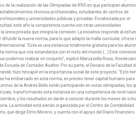
ivo de la realización de las Olimpiadas de IFRS en que participan alumn
establecimientos técnicos profesionales, estudiantes de centros de
 profesionales y universidades públicas y privadas. Encabezada por el
ultad, este año la competencia cuenta con otras universidades
 la única privada que integra la comisión. La iniciativa responde al esfu
difundir la nueva norma, para lo que adaptó la malla curricular, ofrece
Internacional. "Esta es una instancia totalmente gratuita para los alum
esta norma que nos estandariza con el resto del mundo (...) Este conveni
que podemos realizar en conjunto", explicó Maruzzella Rossi, Vicedecan
de Escuela de Contador Auditor. Por su parte, el Decano de la Facultad d
randé, hizo hincapié en la importancia social de este proyecto. "Esto tie
ís se ha embarcado en esta norma, es preciso tener capital humano para
umnos de la Andrés Bello están participando en estas olimipiadas, los 
l país, transformando esta instancia en una competencia de nivel nacio
 diciembre, y los resultados se darán a conocer durante los meses de octu
ía. La actividad está siendo organizada por el Centro de Contabilidad
to, que dirige Elmo Moreno, y cuenta con el apoyo del Diario Financiero.