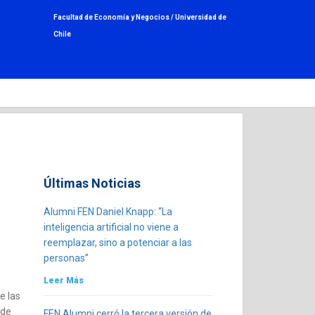
Facultad de Economía y Negocios /
Universidad de
Chile
Últimas Noticias
Alumni FEN Daniel Knapp: “La
inteligencia artificial no viene a
reemplazar, sino a potenciar a las
personas”
Leer Más
e las
 de
FEN Alumni cerró la tercera versión de