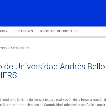
LTAD
DONACIONES
DIRECTORIO DE EGRESADOS
lo para Olimpiadas de IFRS
 de Universidad Andrés Bello
 IFRS
tó mediante la firma del convenio para realización de la tercera versión d
las Normas Internacionales de Contabilidad, adoptadas por Chile a partir