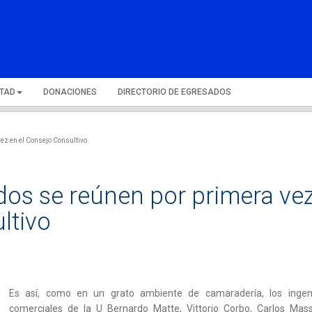
LTAD
DONACIONES
DIRECTORIO DE EGRESADOS
ez en el Consejo Consultivo
os se reúnen por primera ve
ltivo
Es así, como en un grato ambiente de camaradería, los ingen
comerciales de la U Bernardo Matte, Vittorio Corbo, Carlos Mas