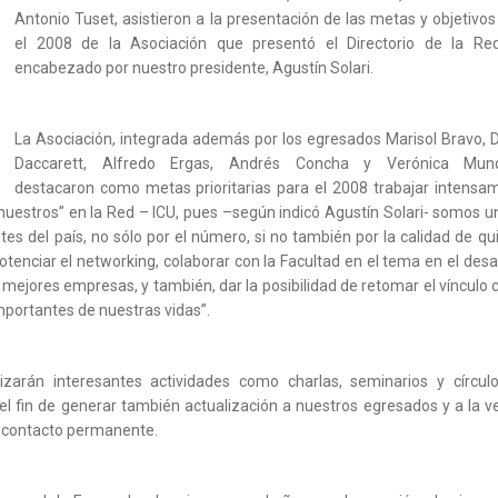
Antonio Tuset, asistieron a la presentación de las metas y objetivos
el 2008 de la Asociación que presentó el Directorio de la Red
encabezado por nuestro presidente, Agustín Solari.
La Asociación, integrada además por los egresados Marisol Bravo, D
Daccarett, Alfredo Ergas, Andrés Concha y Verónica Mund
destacaron como metas prioritarias para el 2008 trabajar intensa
 nuestros” en la Red – ICU, pues –según indicó Agustín Solari- somos u
tes del país, no sólo por el número, si no también por la calidad de qu
enciar el networking, colaborar con la Facultad en el tema en el desar
 mejores empresas, y también, dar la posibilidad de retomar el vínculo c
importantes de nuestras vidas”.
zarán interesantes actividades como charlas, seminarios y círcul
 fin de generar también actualización a nuestros egresados y a la v
n contacto permanente.