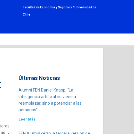
Facultad de Economía y Negocios /
Universidad de
Chile
Últimas Noticias
z
Alumni FEN Daniel Knapp: “La
inteligencia artificial no viene a
reemplazar, sino a potenciar a las
personas”
Leer Más
ieros
sad y
FEN Alumni cerró la tercera versión de