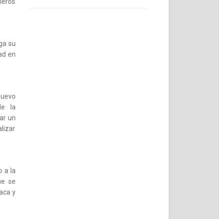
ieros
ga su
ad en
nuevo
de la
ar un
lizar
 a la
ue se
aca y