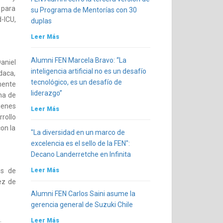
 para
su Programa de Mentorías con 30
-ICU,
duplas
Leer Más
Alumni FEN Marcela Bravo: “La
aniel
inteligencia artificial no es un desafío
aca,
tecnológico, es un desafío de
mente
liderazgo”
na de
ienes
Leer Más
rollo
on la
"La diversidad en un marco de
excelencia es el sello de la FEN":
Decano Landerretche en Infinita
os de
Leer Más
ez de
Alumni FEN Carlos Saini asume la
gerencia general de Suzuki Chile
Leer Más