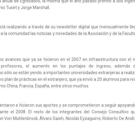
ta anual de Egresados, la misma que el año pasado premió a dos ingen
io Tuset y Jorge Marshall.
está realizando a través de su newsletter digital que mensualmente lle
 a la comunidad las noticias y novedades de la Asociación y de la Facult
os avances que ya se hicieron en el 2007 en infraestructura con el 
de profesores, el aumento en los puntajes de ingreso, además 
o sólo se están yendo a importantes universidades extranjeras a realiz
o plan de prácticas en el extranjero, que ya envió a 20 alumnos para rea
como China, Francia, España, entre otros muchos.
mentaron e hicieron sus aportes y se comprometieron a seguir apoyando
nte el 2008. El resto de los integrantes del Consejo Consultivo q
n Von Muhlenbrock, Álvaro Saieh, Nicolás Eyzaguirre, Roberto De Andr