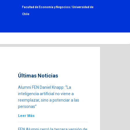
Facultad de Economía y Negocios /
Universidad de
Chile
Últimas Noticias
Alumni FEN Daniel Knapp: “La
inteligencia artificial no viene a
reemplazar, sino a potenciar a las
personas”
Leer Más
FEN Alumni cerró la tercera versión de