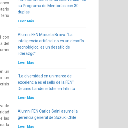
Banco
su Programa de Mentorías con 30
ario
duplas
ferio
Leer Más
Alumni FEN Marcela Bravo: “La
l con
inteligencia artificial no es un desafío
a del
tecnológico, es un desafío de
lumni
liderazgo”
Leer Más
en un
"La diversidad en un marco de
mo un
excelencia es el sello de la FEN":
risis
Decano Landerretche en Infinita
Leer Más
za de
Alumni FEN Carlos Saini asume la
ridad
gerencia general de Suzuki Chile
e las
ra la
Leer Más