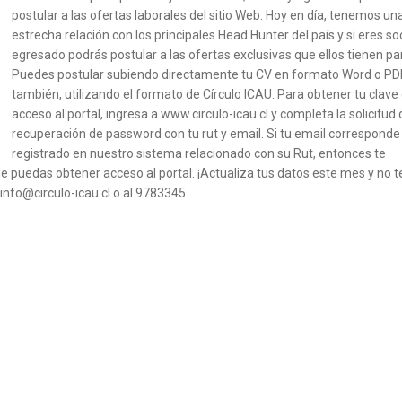
postular a las ofertas laborales del sitio Web. Hoy en día, tenemos un
estrecha relación con los principales Head Hunter del país y si eres so
egresado podrás postular a las ofertas exclusivas que ellos tienen par
Puedes postular subiendo directamente tu CV en formato Word o PDF
también, utilizando el formato de Círculo ICAU. Para obtener tu clave
acceso al portal, ingresa a www.circulo-icau.cl y completa la solicitud 
recuperación de password con tu rut y email. Si tu email corresponde 
registrado en nuestro sistema relacionado con su Rut, entonces te
e puedas obtener acceso al portal. ¡Actualiza tus datos este mes y no t
info@circulo-icau.cl o al 9783345.