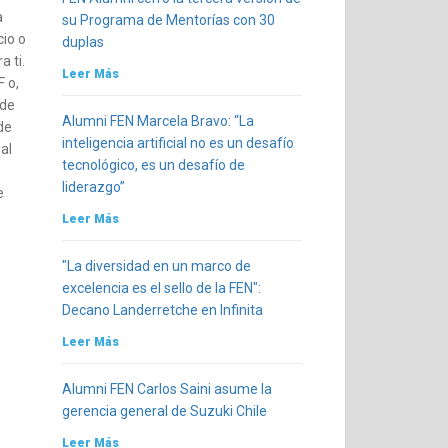
a
su Programa de Mentorías con 30
cio o
duplas
a ti.
Leer Más
 o,
 de
Alumni FEN Marcela Bravo: “La
de
inteligencia artificial no es un desafío
al
tecnológico, es un desafío de
liderazgo”
e
Leer Más
"La diversidad en un marco de
excelencia es el sello de la FEN":
Decano Landerretche en Infinita
Leer Más
Alumni FEN Carlos Saini asume la
gerencia general de Suzuki Chile
Leer Más