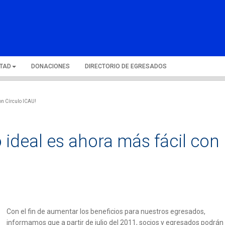
LTAD
DONACIONES
DIRECTORIO DE EGRESADOS
con Círculo ICAU!
o ideal es ahora más fácil con
Con el fin de aumentar los beneficios para nuestros egresados,
informamos que a partir de julio del 2011, socios y egresados podrán