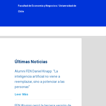
Facultad de Economía y Negocios /
Universidad de
Chile
Últimas Noticias
Alumni FEN Daniel Knapp: “La
inteligencia artificial no viene a
reemplazar, sino a potenciar a las
personas”
Leer Más
FEN Alumni cerró la tercera versión de