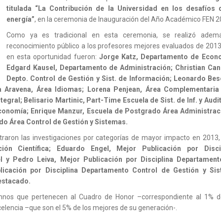
titulada “La Contribución de la Universidad en los desafíos 
energía”
, en la ceremonia de Inauguración del Año Académico FEN 2
Como ya es tradicional en esta ceremonia, se realizó adem
reconocimiento público a los profesores mejores evaluados de 2013
en esta oportunidad fueron:
Jorge Katz, Departamento de Econ
Edgard Kausel, Departamento de Administración; Christian Can
Depto. Control de Gestión y Sist. de Información; Leonardo Bes
a Aravena, Área Idiomas; Lorena Penjean, Área Complementaria
gral; Belisario Martinic, Part-Time Escuela de Sist. de Inf. y Audit
conomía; Enrique Manzur, Escuela de Postgrado Área Administrac
do Área Control de Gestión y Sistemas.
raron las investigaciones por categorías de mayor impacto en 2013, 
ión Científica; Eduardo Engel, Mejor Publicación por Disci
 y Pedro Leiva, Mejor Publicación por Disciplina Departamen
licación por Disciplina Departamento Control de Gestión y Sis
estacado.
umnos que pertenecen al Cuadro de Honor –correspondiente al 1% d
celencia –que son el 5% de los mejores de su generación-.