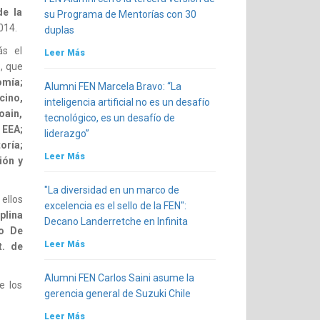
de la
su Programa de Mentorías con 30
014.
duplas
ás el
Leer Más
, que
omía;
Alumni FEN Marcela Bravo: “La
cino,
inteligencia artificial no es un desafío
oain,
tecnológico, es un desafío de
 EEA;
liderazgo”
oría;
Leer Más
ión y
"La diversidad en un marco de
ellos
excelencia es el sello de la FEN":
plina
Decano Landerretche en Infinita
to De
Leer Más
t. de
Alumni FEN Carlos Saini asume la
e los
gerencia general de Suzuki Chile
Leer Más