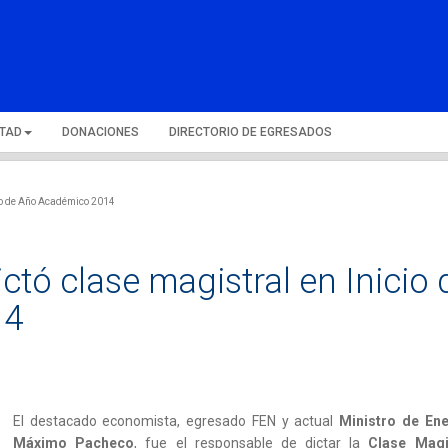
LTAD
DONACIONES
DIRECTORIO DE EGRESADOS
cio de Año Académico 2014
ctó clase magistral en Inicio 
14
El destacado economista, egresado FEN y actual
Ministro de Ene
Máximo Pacheco
, fue el responsable de dictar la
Clase Magi