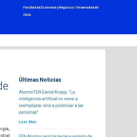
Facultad de Economía y Negocios /
Universidad de
Chile
Últimas Noticias
de
Alumni FEN Daniel Knapp: “La
inteligencia artificial no viene a
reemplazar, sino a potenciar a las
personas”
Leer Más
rgía,
stral
FEN Alumni cerró la tercera versión de