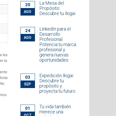
La Mesa del
20
Propósito:
AGO
Descubre tu Ikigai
LinkedIn para el
24
Desarrollo
AGO
Profesional.
Potencia tu marca
profesional y
genera nuevas
e les
oportunidades
er la
mente
Expedición Ikigai:
03
ticas
Descubre tu
ar,
SEP
propósito y
proyecta tu futuro
émico
Tu vida también
01
merece una
OCT