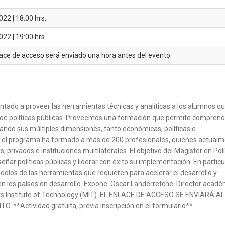
22 | 18:00 hrs.
22 | 19:00 hrs.
ace de acceso será enviado una hora antes del evento.
entado a proveer las herramientas técnicas y analíticas a los alumnos qu
 de políticas públicas. Proveemos una formación que permite comprend
ando sus múltiples dimensiones, tanto económicas, políticas e
005, el programa ha formado a más de 200 profesionales, quienes actual
rivados e instituciones multilaterales. El objetivo del Magíster en Polí
ñar políticas públicas y liderar con éxito su implementación. En particul
olos de las herramientas que requieren para acelerar el desarrollo y
 en los países en desarrollo. Expone: Oscar Landerretche. Director acad
ts Institute of Technology (MIT). EL ENLACE DE ACCESO SE ENVIARÁ AL
*Actividad gratuita, previa inscripción en el formulario**