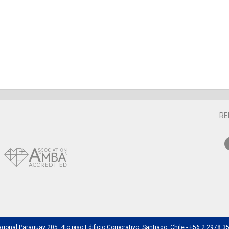
RE
agonal Paraguay 205, 4to piso Edificio Corporativo, Santiago, Chile - +56 2 2978 3