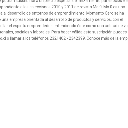
y podrán suscribirse a un precio especial de lanzamiento para socios Re
spondiente a las colecciones 2010 y 2011 de revista Mo.0. Mo.0 es una
a al desarrollo de entornos de emprendimiento. Momento Cero se ha
una empresa orientada al desarrollo de productos y servicios, con el
rollar el espíritu emprendedor, entendiendo éste como una actitud de vi
sonales, sociales y laborales. Para hacer válida esta suscripción puedes
o.cl o llamar a los teléfonos 2321402 - 2342399. Conoce más de la em