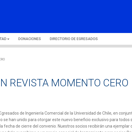
LTAD
DONACIONES
DIRECTORIO DE EGRESADOS
ERO
ON REVISTA MOMENTO CERO
Egresados de Ingeniería Comercial de la Universidad de Chile, en conjun
se han unido para otorgar este nuevo beneficio exclusivo para todos 
la fecha de cierre del convenio. Nuestros socios recibirán una ejemplar 