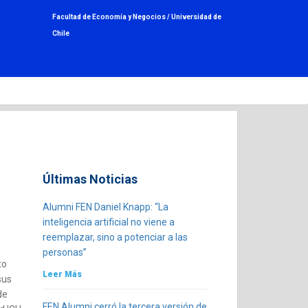
Facultad de Economía y Negocios /
Universidad de
Chile
Últimas Noticias
Alumni FEN Daniel Knapp: “La
inteligencia artificial no viene a
reemplazar, sino a potenciar a las
personas”
to
Leer Más
sus
de
FEN Alumni cerró la tercera versión de