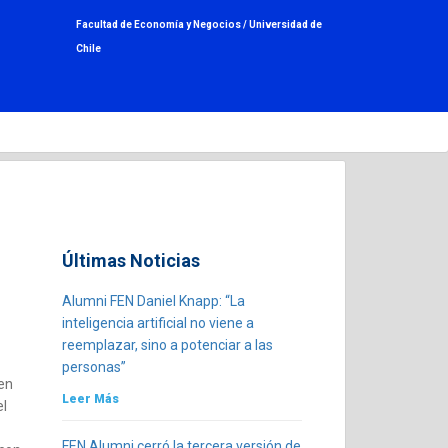
Facultad de Economía y Negocios /
Universidad de
Chile
Últimas Noticias
Alumni FEN Daniel Knapp: “La
inteligencia artificial no viene a
reemplazar, sino a potenciar a las
personas”
 en
Leer Más
el
FEN Alumni cerró la tercera versión de