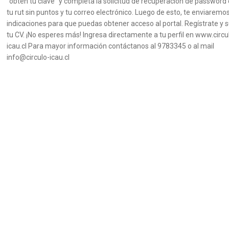
“obtén tu clave” y completa la solicitud de recuperación de password
tu rut sin puntos y tu correo electrónico. Luego de esto, te enviaremos
indicaciones para que puedas obtener acceso al portal. Regístrate y 
tu CV. ¡No esperes más! Ingresa directamente a tu perfil en www.circu
icau.cl Para mayor información contáctanos al 9783345 o al mail
info@circulo-icau.cl