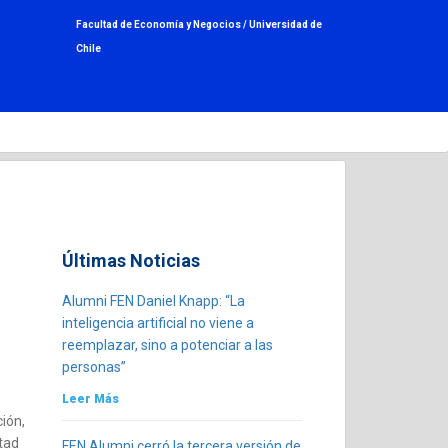
Facultad de Economía y Negocios /
Universidad de
Chile
Últimas Noticias
Alumni FEN Daniel Knapp: “La
inteligencia artificial no viene a
reemplazar, sino a potenciar a las
personas”
Leer Más
ción,
tad
FEN Alumni cerró la tercera versión de