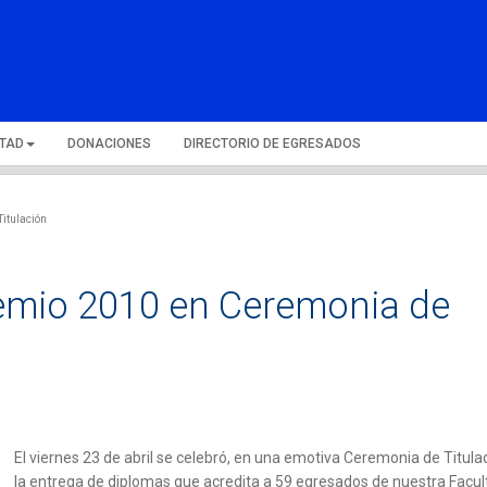
LTAD
DONACIONES
DIRECTORIO DE EGRESADOS
itulación
emio 2010 en Ceremonia de
El viernes 23 de abril se celebró, en una emotiva Ceremonia de Titula
la entrega de diplomas que acredita a 59 egresados de nuestra Facul