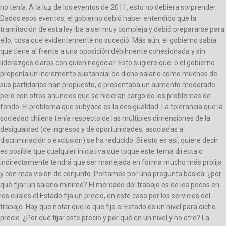
no tenía. A la luz de los eventos de 2011, esto no debiera sorprender.
Dados esos eventos, el gobierno debió haber entendido que la
tramitación de esta ley iba a ser muy compleja y debió prepararse para
ello, cosa que evidentemente no sucedió. Más aún, el gobierno sabía
que tiene al frente a una oposición débilmente cohesionada y sin
liderazgos claros con quien negociar. Esto sugiere que: o el gobierno
proponía un incremento sustancial de dicho salario como muchos de
sus partidarios han propuesto, o presentaba un aumento moderado
pero con otros anuncios que se hicieran cargo de los problemas de
fondo. El problema que subyace es la desigualdad. La tolerancia que la
sociedad chilena tenía respecto de las múltiples dimensiones de la
desigualdad (de ingresos y de oportunidades, asociadas a
discriminación o exclusión) se ha reducido. Si esto es así, quiere decir
es posible que cualquier iniciativa que toque este tema directa o
indirectamente tendrá que ser manejada en forma mucho más prolija
y con más visión de conjunto. Portamos por una pregunta básica: ¿por
qué fijar un salario mínimo? El mercado del trabajo es de los pocos en
los cuales el Estado fija un precio, en este caso por los servicios del
trabajo. Hay que notar que lo que fija el Estado es un nivel para dicho
precio. ¿Por qué fijar este precio y por qué en un nivel y no otro? La