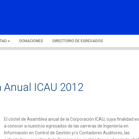
LTAD
DONACIONES
DIRECTORIO DE EGRESADOS
a Anual ICAU 2012
El cóctel de Asamblea anual de la Corporación ICAU, cuya finalidad es
a conocer a nuestros egresados de las carreras de Ingeniería en
Información en Control de Gestión y/o Contadores Auditores, las