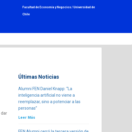
Facultad de Economía y Negocios /
Universidad de
Chile
Últimas Noticias
Alumni FEN Daniel Knapp: “La
inteligencia artificial no viene a
reemplazar, sino a potenciar a las
personas”
 dar
Leer Más
FEN Alumni cerró la tercera versión de