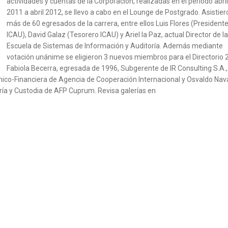
actividades y cuentas de la Corporación, realizadas en el período abril
2011 a abril 2012, se llevo a cabo en el Lounge de Postgrado. Asistier
más de 60 egresados de la carrera, entre ellos Luis Flores (President
ICAU), David Galaz (Tesorero ICAU) y Ariel la Paz, actual Director de la
Escuela de Sistemas de Información y Auditoría. Además mediante
votación unánime se eligieron 3 nuevos miembros para el Directorio 
Fabiola Becerra, egresada de 1996, Subgerente de IR Consulting S.A.,
ico-Financiera de Agencia de Cooperación Internacional y Osvaldo Nav
ría y Custodia de AFP Cuprum. Revisa galerías en