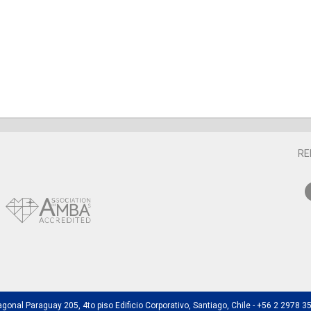
RE
agonal Paraguay 205, 4to piso Edificio Corporativo, Santiago, Chile - +56 2 2978 3