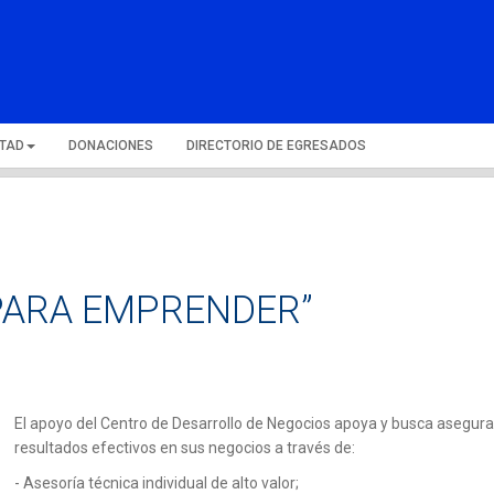
LTAD
DONACIONES
DIRECTORIO DE EGRESADOS
 PARA EMPRENDER”
El apoyo del Centro de Desarrollo de Negocios apoya y busca asegura
resultados efectivos en sus negocios a través de:
- Asesoría técnica individual de alto valor;