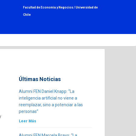
Facultad de Economía y Negocios /
Universidad de
Chile
Últimas Noticias
Alumni FEN Daniel Knapp: “La
inteligencia artificial no viene a
reemplazar, sino a potenciar a las
personas”
r
Leer Más
Alumni FEN Marcela Bravo: “La