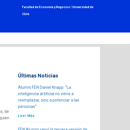
Facultad de Economía y Negocios /
Universidad de
Chile
Últimas Noticias
Alumni FEN Daniel Knapp: “La
inteligencia artificial no viene a
reemplazar, sino a potenciar a las
personas”
s, de
Leer Más
quien
FEN Alumni cerró la tercera versión de