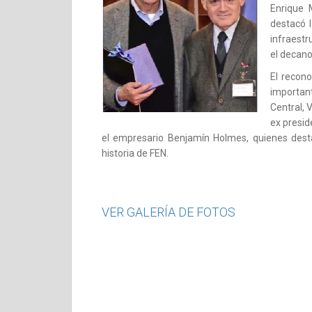
Enrique 
destacó l
infraestr
el decano
El recono
important
Central, 
ex presid
el empresario Benjamín Holmes, quienes des
historia de FEN.
VER GALERÍA DE FOTOS