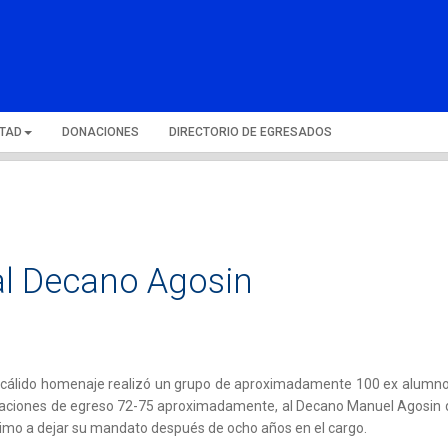
LTAD
DONACIONES
DIRECTORIO DE EGRESADOS
al Decano Agosin
cálido homenaje realizó un grupo de aproximadamente 100 ex alumno
raciones de egreso 72-75 aproximadamente, al Decano Manuel Agosin 
imo a dejar su mandato después de ocho años en el cargo.