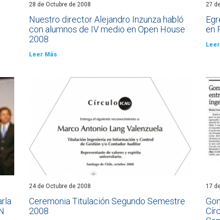
28 de Octubre de 2008
27 d
Nuestro director Alejandro Inzunza habló
Egr
con alumnos de IV medio en Open House
en 
2008
Leer
Leer Más
24 de Octubre de 2008
17 d
rla
Ceremonia Titulación Segundo Semestre
Gon
EN
2008
Cír