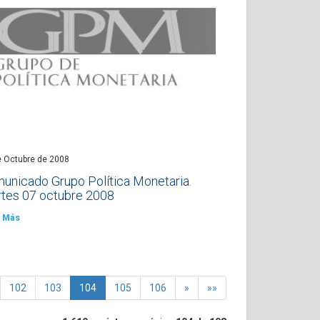
e Octubre de 2008
unicado Grupo Política Monetaria.
tes 07 octubre 2008
 Más
102
103
104
105
106
»
»»