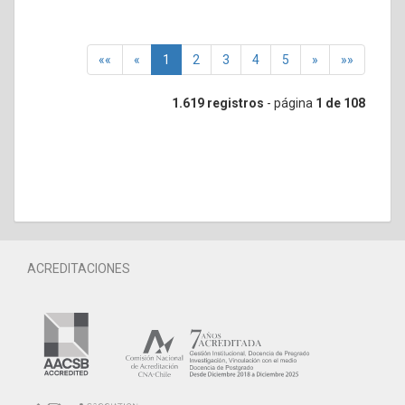
««
«
1
2
3
4
5
»
»»
1.619 registros
- página
1 de 108
ACREDITACIONES