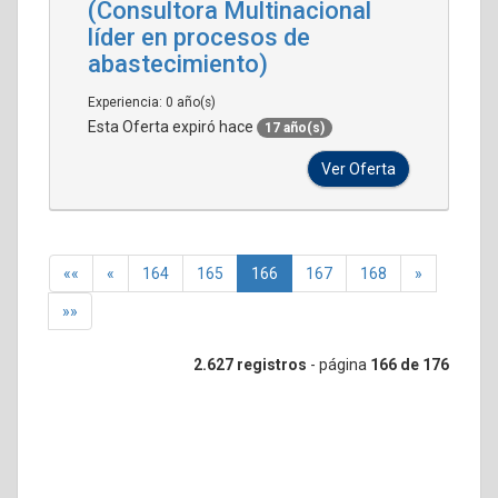
(Consultora Multinacional
líder en procesos de
abastecimiento)
Experiencia: 0 año(s)
Esta Oferta expiró hace
17 año(s)
Ver Oferta
««
«
164
165
166
167
168
»
»»
2.627 registros
- página
166 de 176