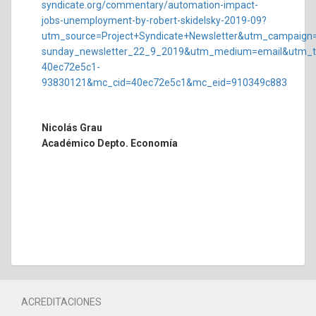
syndicate.org/commentary/automation-impact-
jobs-unemployment-by-robert-skidelsky-2019-09?
utm_source=Project+Syndicate+Newsletter&utm_campaign
sunday_newsletter_22_9_2019&utm_medium=email&utm_
40ec72e5c1-
93830121&mc_cid=40ec72e5c1&mc_eid=910349c883
Nicolás Grau
Académico Depto. Economía
ACREDITACIONES