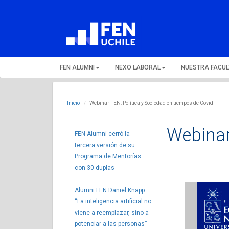
FEN ALUMNI
NEXO LABORAL
NUESTRA FACU
Inicio
Webinar FEN: Política y Sociedad en tiempos de Covid
Webinar
FEN Alumni cerró la
tercera versión de su
Programa de Mentorías
con 30 duplas
Alumni FEN Daniel Knapp:
“La inteligencia artificial no
viene a reemplazar, sino a
potenciar a las personas”