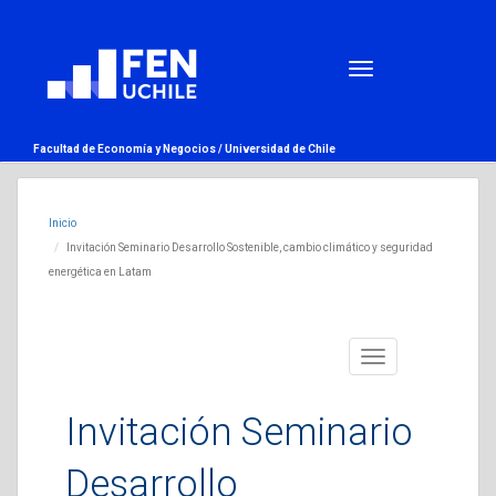
Facultad de Economía y Negocios /
Universidad de Chile
Inicio
Invitación Seminario Desarrollo Sostenible, cambio climático y seguridad
energética en Latam
Toggle
navigation
Invitación Seminario
Desarrollo