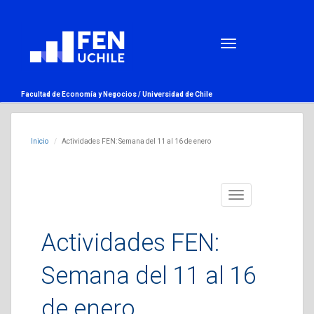
Facultad de Economía y Negocios /
Universidad de Chile
Inicio
Actividades FEN: Semana del 11 al 16 de enero
Toggle
navigation
Actividades FEN:
Semana del 11 al 16
de enero