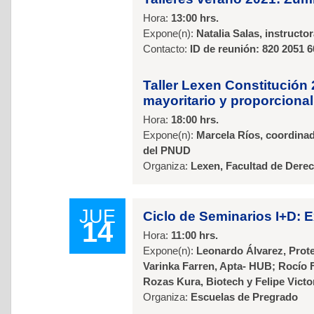
Hora:
13:00 hrs.
Expone(n):
Natalia Salas, instruct
Contacto:
ID de reunión: 820 2051 
Taller Lexen Constitución 
mayoritario y proporciona
Hora:
18:00 hrs.
Expone(n):
Marcela Ríos, coordinado
del PNUD
Organiza:
Lexen, Facultad de Dere
JUE
Ciclo de Seminarios I+D: 
14
Hora:
11:00 hrs.
Expone(n):
Leonardo Álvarez, Prot
Varinka Farren, Apta- HUB; Rocío 
Rozas Kura, Biotech y Felipe Vict
Organiza:
Escuelas de Pregrado