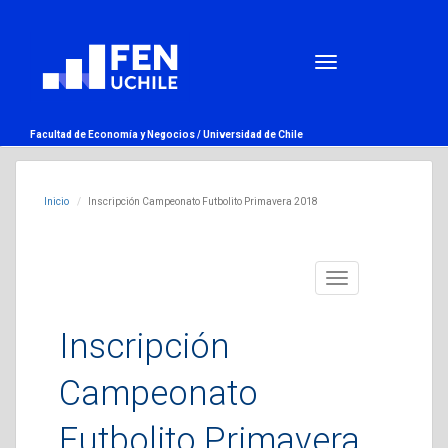
Facultad de Economía y Negocios /
Universidad de Chile
Inicio
Inscripción Campeonato Futbolito Primavera 2018
Toggle
navigation
Inscripción
Campeonato
Futbolito Primavera