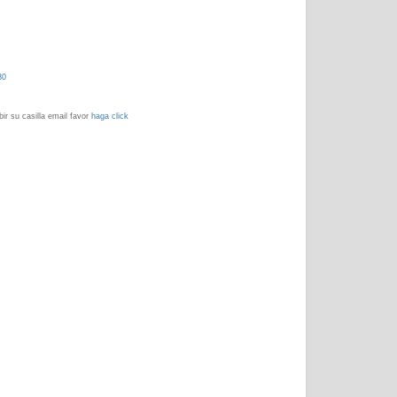
30
ir su casilla email favor
haga click