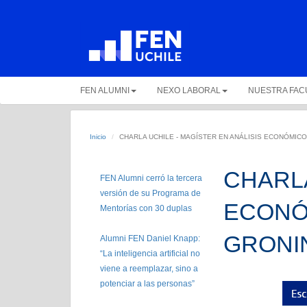
FEN ALUMNI
NEXO LABORAL
NUESTRA FAC
Inicio
CHARLA UCHILE - MAGÍSTER EN ANÁLISIS ECONÓMICO
CHARLA
FEN Alumni cerró la tercera
versión de su Programa de
ECONÓM
Mentorías con 30 duplas
GRONI
Alumni FEN Daniel Knapp:
“La inteligencia artificial no
viene a reemplazar, sino a
potenciar a las personas”