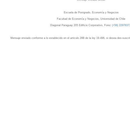
Escuela de Postgrado, Economía y Negocios
Facultad de Economía y Negocios, Universidad de Chile
Diagonal Paraguay 205 Edificio Corporativo, Fono:
(+56) 2297837
Mensaje enviado conforme a lo establecido en el articulo 28B de la ley 19.496, si desea des-suscrib