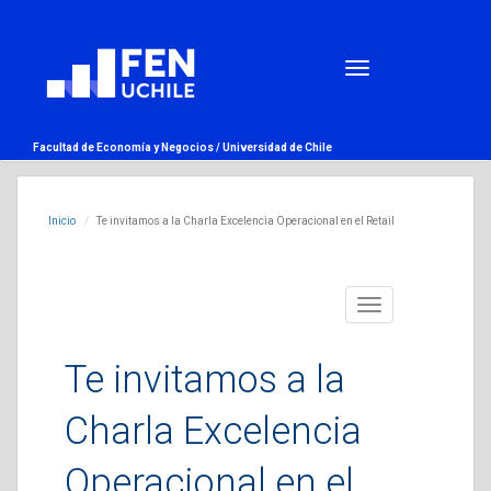
Facultad de Economía y Negocios /
Universidad de Chile
Inicio
Te invitamos a la Charla Excelencia Operacional en el Retail
Toggle
navigation
Te invitamos a la
Charla Excelencia
Operacional en el