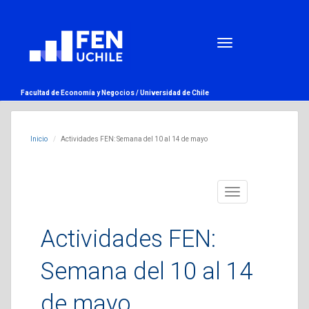
Facultad de Economía y Negocios /
Universidad de Chile
Inicio
Actividades FEN: Semana del 10 al 14 de mayo
Toggle
navigation
Actividades FEN:
Semana del 10 al 14
de mayo