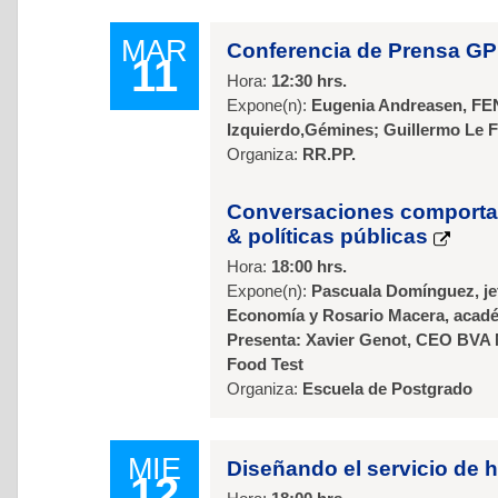
MAR
Conferencia de Prensa G
11
Hora:
12:30 hrs.
Expone(n):
Eugenia Andreasen, FEN
Izquierdo,Gémines; Guillermo Le F
Organiza:
RR.PP.
Conversaciones comportam
& políticas públicas
Hora:
18:00 hrs.
Expone(n):
Pascuala Domínguez, jefa
Economía y Rosario Macera, acadé
Presenta: Xavier Genot, CEO BVA 
Food Test
Organiza:
Escuela de Postgrado
MIE
Diseñando el servicio de h
12