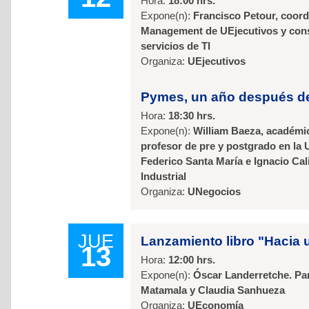
Hora:
18:00 hrs.
Expone(n):
Francisco Petour, coor
Management de UEjecutivos y consu
servicios de TI
Organiza:
UEjecutivos
Pymes, un año después de 
Hora:
18:30 hrs.
Expone(n):
William Baeza, académic
profesor de pre y postgrado en la 
Federico Santa María e Ignacio Cal
Industrial
Organiza:
UNegocios
JUE
Lanzamiento libro "Hacia
13
Hora:
12:00 hrs.
Expone(n):
Óscar Landerretche. Par
Matamala y Claudia Sanhueza
Organiza:
UEconomía