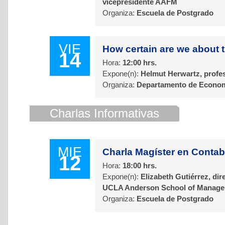
vicepresidente AAFM
Organiza:
Escuela de Postgrado
VIE
How certain are we about 
14
Hora:
12:00 hrs.
Expone(n):
Helmut Herwartz, profes
Organiza:
Departamento de Econo
Charlas Informativas
MIE
Charla Magíster en Contab
12
Hora:
18:00 hrs.
Expone(n):
Elizabeth Gutiérrez, di
UCLA Anderson School of Manag
Organiza:
Escuela de Postgrado