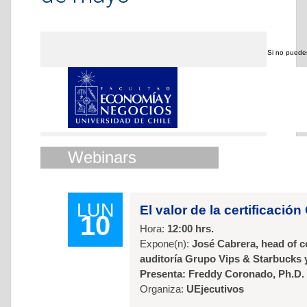
Si no puede
Webinars
LUN
El valor de la certificaci
10
Hora:
12:00 hrs.
Expone(n):
José Cabrera, head of co
auditoría Grupo Vips & Starbucks y 
Presenta: Freddy Coronado, Ph.D.
Organiza:
UEjecutivos