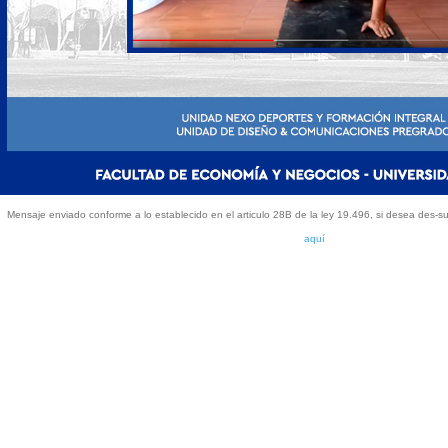
Mensaje enviado conforme a lo establecido en el articulo 28B de la ley 19.496, si desea des-susc
aquí