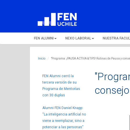
FEN ALUMNI
NEXO LABORAL
NUESTRA FACU
Inicio
"Programa: ¡PAUSA ACTIVA & TIPS! Rutinas de Pausa y conse
"Progra
FEN Alumni cerró la
tercera versión de su
consejo
Programa de Mentorías
con 30 duplas
Alumni FEN Daniel Knapp:
“La inteligencia artificial no
viene a reemplazar, sino a
potenciar a las personas”