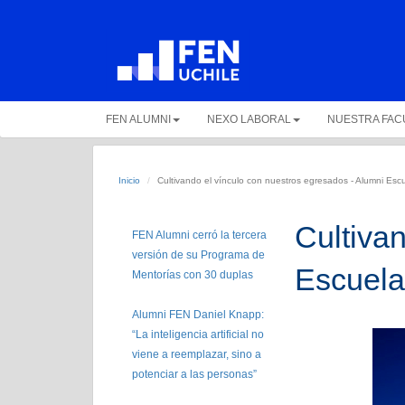
FEN ALUMNI
NEXO LABORAL
NUESTRA FAC
Inicio
Cultivando el vínculo con nuestros egresados - Alumni Esc
Cultiva
FEN Alumni cerró la tercera
versión de su Programa de
Escuela
Mentorías con 30 duplas
Alumni FEN Daniel Knapp:
“La inteligencia artificial no
viene a reemplazar, sino a
potenciar a las personas”