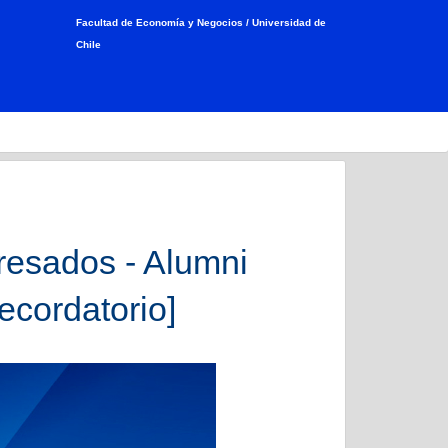
Facultad de Economía y Negocios /
Universidad de
Chile
gresados - Alumni
cordatorio]