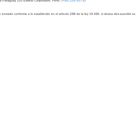
l Paraguay 205 Edificio Corporativo, Fono:
(+56) 229783730
 enviado conforme a lo establecido en el articulo 28B de la ley 19.496, si desea des-suscribir su 