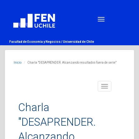
Facultad de Economía y Negocios /
Universidad de Chile
Inicio
Charla "DESAPRENDER. Alcanzando resultados fuera de serie"
Toggle
navigation
Charla
"DESAPRENDER.
Alcanzando