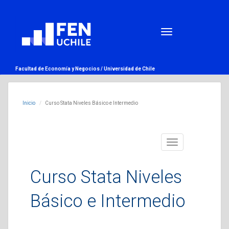
Facultad de Economía y Negocios /
Universidad de Chile
Inicio
Curso Stata Niveles Básico e Intermedio
Toggle
navigation
Curso Stata Niveles
Básico e Intermedio