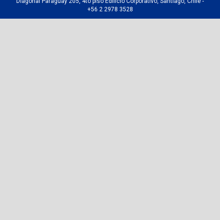
Diagonal Paraguay 205, 4to piso Edificio Corporativo, Santiago, Chile -
+56 2 2978 3528