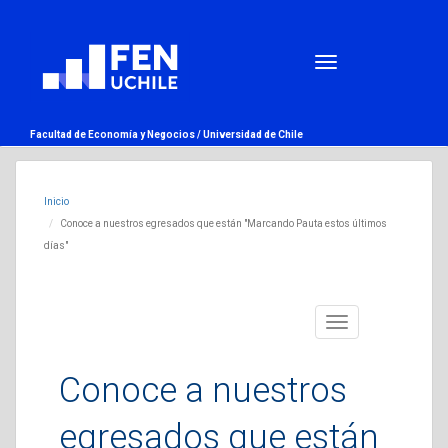
Facultad de Economía y Negocios /
Universidad de Chile
Inicio
Conoce a nuestros egresados que están "Marcando Pauta estos últimos
días"
Toggle
navigation
Conoce a nuestros
egresados que están