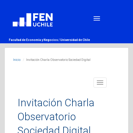
Facultad de Economía y Negocios /
Universidad de Chile
Inicio
Invitación Charla Observatorio Sociedad Digital
Toggle
navigation
Invitación Charla
Observatorio
Sociedad Digital