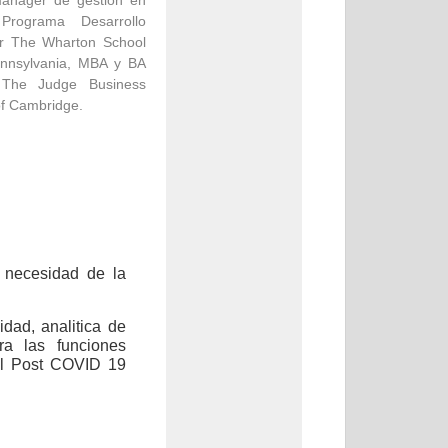
 manager de gestion en
Programa Desarrollo
or The Wharton School
Pennsylvania, MBA y BA
 The Judge Business
of Cambridge.
 necesidad de la
dad, analitica de
ra las funciones
 el Post COVID 19