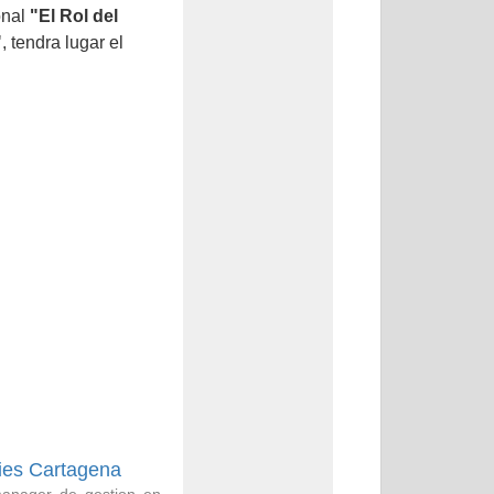
onal
"El Rol del
"
, tendra lugar el
ies Cartagena