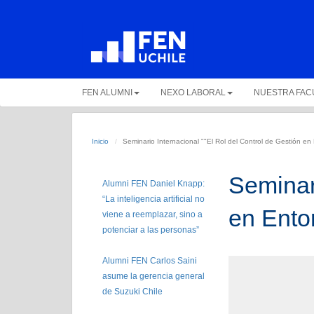
FEN ALUMNI
NEXO LABORAL
NUESTRA FAC
Inicio
Seminario Internacional ""El Rol del Control de Gestión en
Seminari
Alumni FEN Daniel Knapp:
“La inteligencia artificial no
en Ento
viene a reemplazar, sino a
potenciar a las personas”
Alumni FEN Carlos Saini
asume la gerencia general
de Suzuki Chile