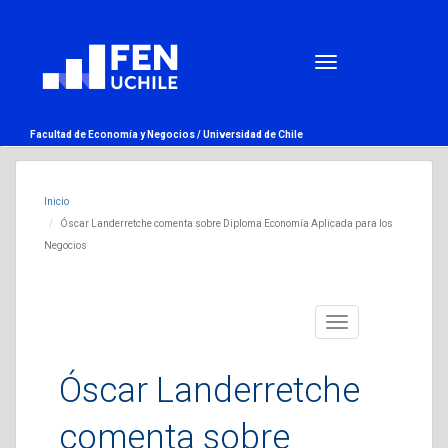
Facultad de Economía y Negocios /
Universidad de Chile
Inicio
Óscar Landerretche comenta sobre Diploma Economía Aplicada para los
Negocios
Toggle
navigation
Óscar Landerretche
comenta sobre