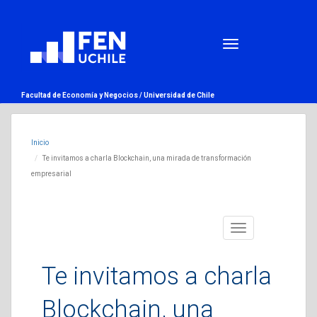
Facultad de Economía y Negocios /
Universidad de Chile
Inicio
Te invitamos a charla Blockchain, una mirada de transformación
empresarial
Toggle
navigation
Te invitamos a charla
Blockchain, una