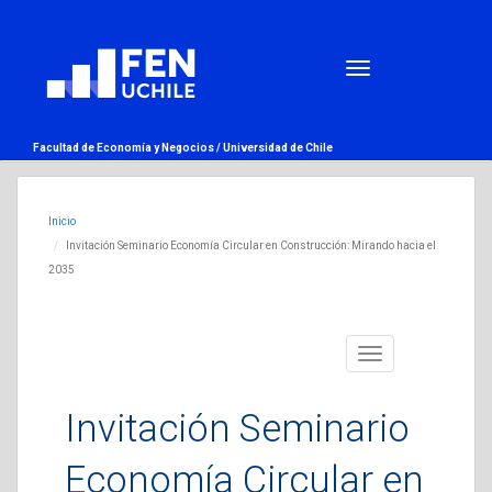
Facultad de Economía y Negocios /
Universidad de Chile
Inicio
Invitación Seminario Economía Circular en Construcción: Mirando hacia el
2035
Toggle
navigation
Invitación Seminario
Economía Circular en