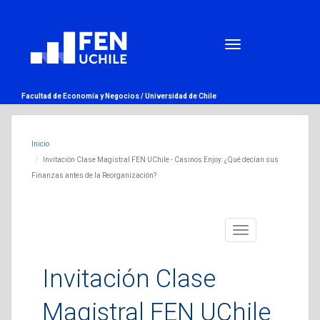
Facultad de Economía y Negocios /
Universidad de Chile
Inicio
Invitación Clase Magistral FEN UChile - Casinos Enjoy: ¿Qué decían sus
Finanzas antes de la Reorganización?
Toggle
navigation
Invitación Clase
Magistral FEN UChile