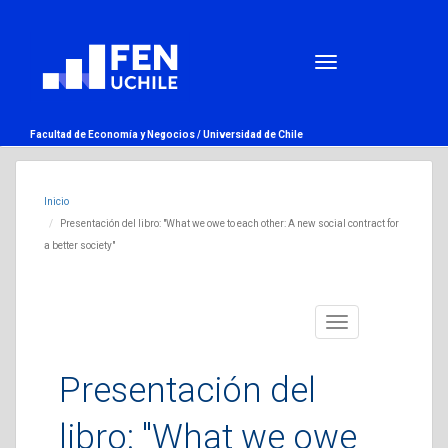
Facultad de Economía y Negocios /
Universidad de Chile
Inicio
Presentación del libro: "What we owe to each other: A new social contract for
a better society"
Toggle
navigation
Presentación del
libro: "What we owe