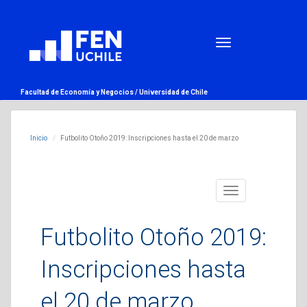
Facultad de Economía y Negocios /
Universidad de Chile
Inicio
Futbolito Otoño 2019: Inscripciones hasta el 20 de marzo
Toggle
navigation
Futbolito Otoño 2019:
Inscripciones hasta
el 20 de marzo