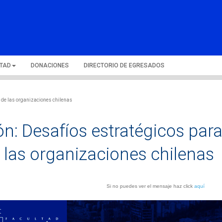
LTAD
DONACIONES
DIRECTORIO DE EGRESADOS
s de las organizaciones chilenas
ión: Desafíos estratégicos par
 las organizaciones chilenas
Si no puedes ver el mensaje haz click
aquí