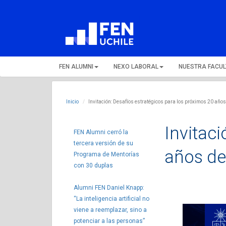
FEN ALUMNI
NEXO LABORAL
NUESTRA FACU
Inicio
Invitación: Desafíos estratégicos para los próximos 20 año
Invitac
FEN Alumni cerró la
tercera versión de su
años de
Programa de Mentorías
con 30 duplas
Alumni FEN Daniel Knapp:
“La inteligencia artificial no
viene a reemplazar, sino a
potenciar a las personas”